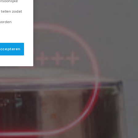
rsoonlijke
 tellen zodat
 worden
 accepteren