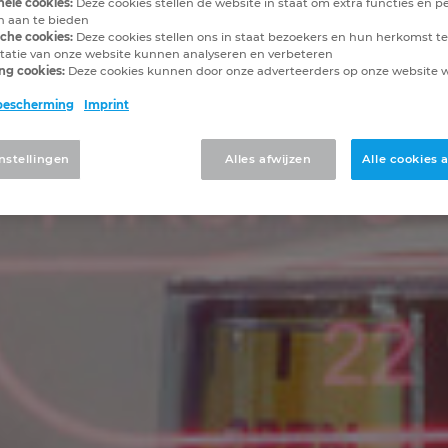
nele cookies:
Deze cookies stellen de website in staat om extra functies en pe
en aan te bieden
sche cookies:
Deze cookies stellen ons in staat bezoekers en hun herkomst te
tatie van onze website kunnen analyseren en verbeteren
ng cookies:
Deze cookies kunnen door onze adverteerders op onze website
bescherming
Imprint
nstellingen
Alles afwijzen
Alle cookies