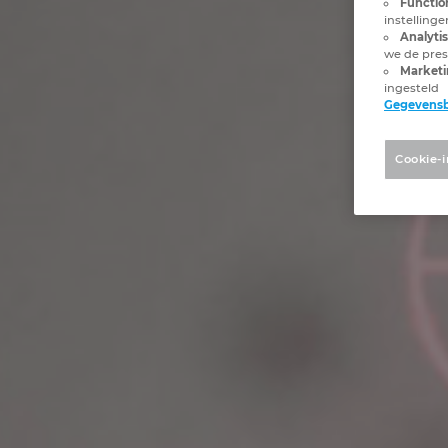
Functio
instelling
Analyti
we de pres
Marketi
ingesteld
Gegevens
Cookie-i