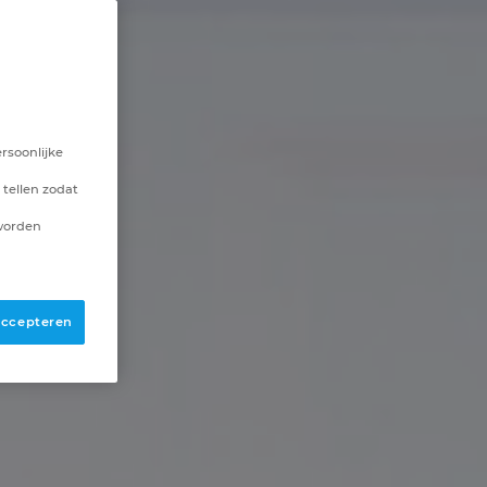
rsoonlijke
 tellen zodat
 worden
 accepteren