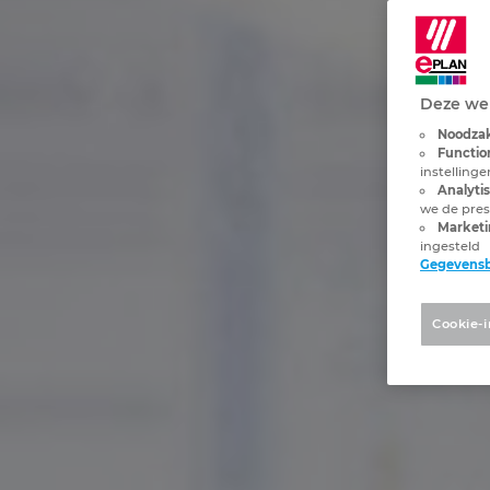
Deze web
Noodzak
Functio
instelling
Analyti
we de pres
Marketi
ingesteld
Gegevens
Cookie-i