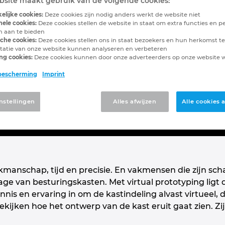
site maakt gebruik van de volgende cookies:
gskast bouwen in 3D met virtua
elijke cookies:
Deze cookies zijn nodig anders werkt de website niet
nele cookies:
Deze cookies stellen de website in staat om extra functies en pe
en aan te bieden
sche cookies:
Deze cookies stellen ons in staat bezoekers en hun herkomst te
tatie van onze website kunnen analyseren en verbeteren
t bouwen kan sneller en efficiënter met
virt
ng cookies:
Deze cookies kunnen door onze adverteerders op onze website
ndeling vooraf met behulp van een 3D mode
bescherming
Imprint
d op de werkvloer. Als u de componenten virtu
ngskast daadwerkelijk bouwen is vervolgens 
nstellingen
Alles afwijzen
Alle cookies
manschap, tijd en precisie. En vakmensen die zijn sch
ge van besturingskasten. Met virtual prototyping lig
ennis en ervaring in om de kastindeling alvast virtueel,
ekijken hoe het ontwerp van de kast eruit gaat zien. Zi