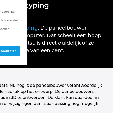
l prototyping
rsoonlijke
 tellen zodat
ual prototyping
. De paneelbouwer
 worden
l op de computer. Dat scheelt een hoop
eel plaatst, is direct duidelijk of ze
een fluitje van een cent.
 accepteren
aars. Nu nog is de paneelbouwer verantwoordelijk
t de nadruk op het ontwerp. De paneelbouwers
 dus in 3D te ontwerpen. De klant kan daardoor in
jn er wijzigingen dan is aanpassing nog mogelijk