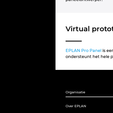
Virtual prot
EPLAN Pro Panel
is ee
ondersteunt het hele 
Organisatie
Over EPLAN