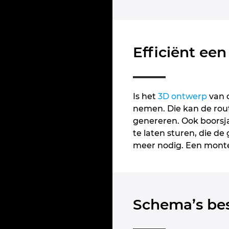
Efficiënt ee
Is het
3D ontwerp
van 
nemen. Die kan de rout
genereren. Ook boorsj
te laten sturen, die de
meer nodig. Een monte
Schema’s bes