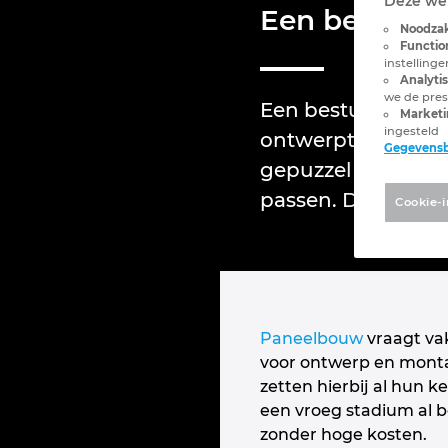
Deze web
Een besturin
Noodzak
Functio
instelling
Analyti
we de pres
Een besturingskas
Marketi
ingesteld
ontwerpt de kasti
Gegevens
gepuzzel en dus tij
passen. De besturi
Cookie-i
Paneelbouw
vraagt vak
voor ontwerp en monta
zetten hierbij al hun k
een vroeg stadium al b
zonder hoge kosten.