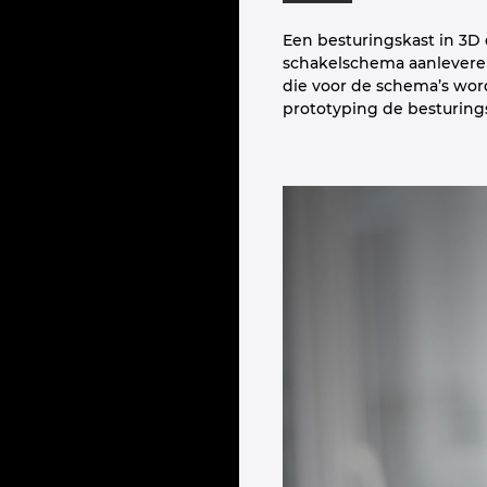
Een besturingskast in 3D
schakelschema aanleveren
die voor de schema’s wor
prototyping de besturingsk