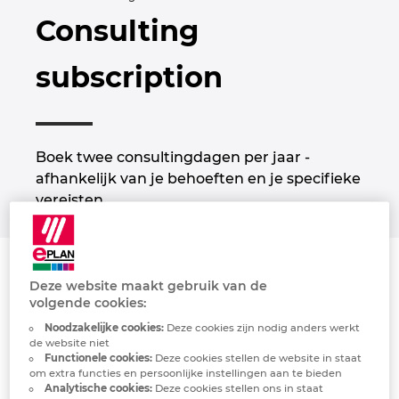
Consulting
Gebouwautomatisering
Configuratie
EPLAN integraties voor ERP, PDM en PLM
Downloads
Bulgaria
subscription
Klantverhalen
EPLAN Data Portal
Klantverhalen
Canada
EPLAN Education voor docenten
Locaties
Chile
Boek twee consultingdagen per jaar -
EPLAN Education voor studenten
Contact
China
afhankelijk van je behoeften en je specifieke
vereisten.
EPLAN Collaboration Apps
Trust Center
China Taiwan
FAQ
Colombia
Deze website maakt gebruik van de
volgende cookies:
Croatia
Noodzakelijke cookies:
Deze cookies zijn nodig anders werkt
de website niet
Czech Republic
Functionele cookies:
Deze cookies stellen de website in staat
om extra functies en persoonlijke instellingen aan te bieden
Analytische cookies:
Deze cookies stellen ons in staat
Denmark