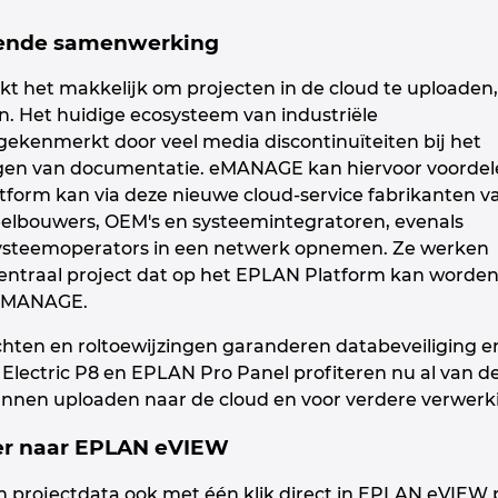
dende samenwerking
het makkelijk om projecten in de cloud te uploaden,
. Het huidige ecosysteem van industriële
ekenmerkt door veel media discontinuïteiten bij het
gen van documentatie. eMANAGE kan hiervoor voordel
tform kan via deze nieuwe cloud-service fabrikanten v
elbouwers, OEM's en systeemintegratoren, evenals
systeemoperators in een netwerk opnemen. Ze werken
centraal project dat op het EPLAN Platform kan worde
 eMANAGE.
hten en roltoewijzingen garanderen databeveiliging en 
lectric P8 en EPLAN Pro Panel profiteren nu al van d
unnen uploaden naar de cloud en voor verdere verwer
fer naar EPLAN eVIEW
projectdata ook met één klik direct in EPLAN eVIEW p