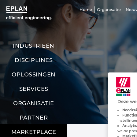
Home
Organisatie
Nieu
INDUSTRIEËN
DISCIPLINES
OPLOSSINGEN
SERVICES
Deze web
ORGANISATIE
Noodzak
Functio
PARTNER
instelling
Analyti
we de pres
MARKETPLACE
Marketi