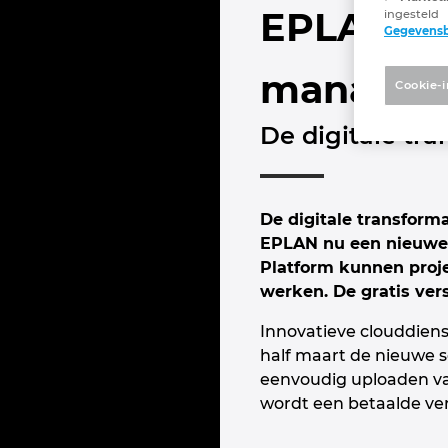
EPLAN eM
ingesteld
Gegevens
managen 
Cookie-i
De digitale tr
De digitale transform
EPLAN nu een nieuwe 
Platform kunnen proj
werken. De gratis vers
Innovatieve clouddien
half maart de nieuwe 
eenvoudig uploaden va
wordt een betaalde ver