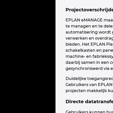
Projectoverschrij
EPLAN eMANAGE maakt 
te managen en te delen
automatisering wordt g
verwerken en overdra
bieden. Het EPLAN Pla
schakelkasten en pane
machine- en fabrieks
daarbij samen in een 
gesynchroniseerd via
Duidelijke toegangsrec
Gebruikers van EPLAN E
projecten makkelijk k
Directe datatrans
Gebruikers kunnen hun 