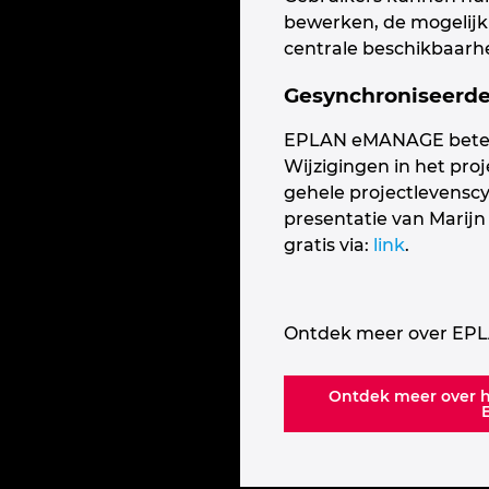
bewerken, de mogelijkh
centrale beschikbaarhe
Gesynchroniseerde
EPLAN eMANAGE beteken
Wijzigingen in het proj
gehele projectlevenscyc
presentatie van Marijn 
gratis via:
link
.
Ontdek meer over E
Ontdek meer over he
E