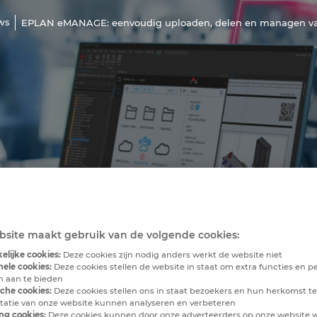
ws
EPLAN eMANAGE: eenvoudig uploaden, delen en managen van
site maakt gebruik van de volgende cookies:
elijke cookies:
Deze cookies zijn nodig anders werkt de website niet
nele cookies:
Deze cookies stellen de website in staat om extra functies en pe
en aan te bieden
sche cookies:
Deze cookies stellen ons in staat bezoekers en hun herkomst te
tatie van onze website kunnen analyseren en verbeteren
ng cookies:
Deze cookies kunnen door onze adverteerders op onze website