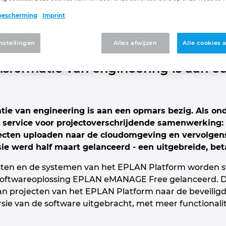
ANAGE: eenvoudig upl
bescherming
Imprint
van projecten in de c
nstellingen
Alles afwijzen
Alle cookies
ansformatie van engineering is aan e
atie van engineering is aan een opmars bezig. Als on
service voor projectoverschrijdende samenwerkin
ecten uploaden naar de cloudomgeving en vervolgens
ie werd half maart gelanceerd - een uitgebreide, beta
sten en de systemen van het EPLAN Platform worden st
softwareoplossing EPLAN eMANAGE Free gelanceerd. D
n projecten van het EPLAN Platform naar de beveilig
sie van de software uitgebracht, met meer functionalit