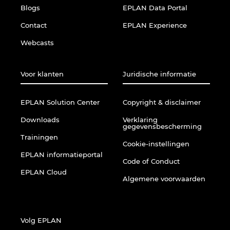
Blogs
EPLAN Data Portal
Norway
Contact
EPLAN Experience
Webcasts
Peru
Philippines
Voor klanten
Juridische informatie
Poland
EPLAN Solution Center
Copyright & disclaimer
Downloads
Verklaring
Portugal
gegevensbescherming
Trainingen
Cookie-instellingen
Romania
EPLAN informatieportal
Code of Conduct
EPLAN Cloud
Serbia
Algemene voorwaarden
Singapore
Volg EPLAN