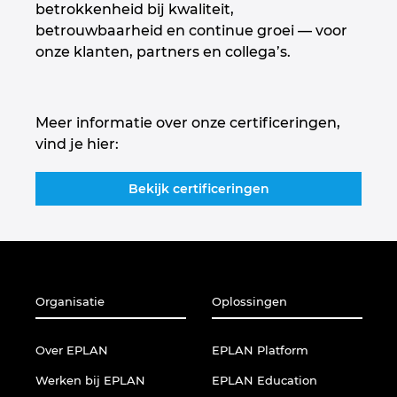
betrokkenheid bij kwaliteit,
Israel
betrouwbaarheid en continue groei — voor
onze klanten, partners en collega’s.
Italy
Japan
Meer informatie over onze certificeringen,
vind je hier:
Lithuania
Bekijk certificeringen
Luxembourg
Malaysia
Mexico
Organisatie
Oplossingen
Netherlands
Over EPLAN
EPLAN Platform
Werken bij EPLAN
EPLAN Education
New Zealand