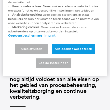
Eplan opnieuw
Brunei
de website niet
Functionele cookies:
Deze cookies stellen de website in staat
Gebouwautomatisering
Configuratie
EPLAN integraties voor ERP, PDM en PLM
Downloads
om extra functies en persoonlijke instellingen aan te bieden
gecertificeerd voor
Bulgaria
Analytische cookies:
Deze cookies stellen ons in staat
bezoekers en hun herkomst te tellen zodat we de prestatie van
Klantverhalen
EPLAN Data Portal
Klantverhalen
onze website kunnen analyseren en verbeteren
ISO 9001:2015
Canada
Marketing cookies:
Deze cookies kunnen door onze
adverteerders op onze website worden ingesteld
EPLAN Education voor docenten
Locaties
Gegevensbescherming
Imprint
Eplan is trots te melden dat onze
Chile
organisatie opnieuw succesvol is
EPLAN Education voor studenten
Contact
gecertificeerd voor de
Alles afwijzen
Alle cookies accepteren
China
internationale kwaliteitsnorm ISO
EPLAN Collaboration Apps
Trust Center
9001:2015. Deze hercertificering
Cookie-instellingen
China Taiwan
bevestigt dat ons
FAQ
kwaliteitsmanagementsysteem
Colombia
nog altijd voldoet aan alle eisen op
het gebied van procesbeheersing,
Croatia
kwaliteitsborging en continue
verbetering.
Czech Republic