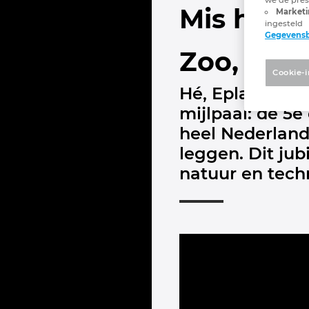
Mis het n
Marketi
ingesteld
Gegevens
Zoo, Arn
Cookie-i
Hé, Eplan engi
mijlpaal: de 5e
heel Nederland
leggen. Dit ju
natuur en tech