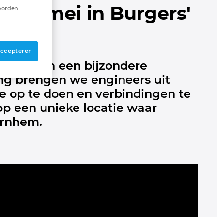
p 23 mei in Burgers'
 worden
 accepteren
 we samen een bijzondere
 lang brengen we engineers uit
e op te doen en verbindingen te
op een unieke locatie waar
Arnhem.