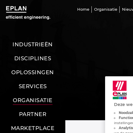
Home
Organisatie
Nieu
INDUSTRIEËN
DISCIPLINES
OPLOSSINGEN
SERVICES
ORGANISATIE
Deze web
Noodzak
PARTNER
Functio
instelling
MARKETPLACE
Analyti
we de pres