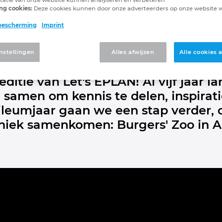
iet: Let's EPLAN 2025 o
ng cookies:
Deze cookies kunnen door onze adverteerders op onze website
bescherming
Imprint
hem.
nstellingen
Alles afwijzen
Alle cookies
neer! Op vrijdag 23 mei 2025 vieren
 editie van Let's EPLAN! Al vijf jaar
 samen om kennis te delen, inspirati
bileumjaar gaan we een stap verder, 
niek samenkomen: Burgers' Zoo in 