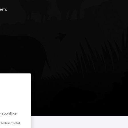
hem.
rsoonlijke
 tellen zodat