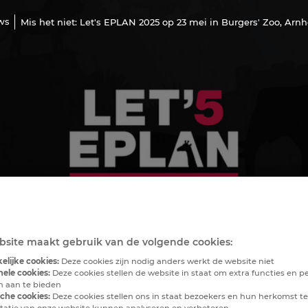
ws
Mis het niet: Let's EPLAN 2025 op 23 mei in Burgers' Zoo, Arn
site maakt gebruik van de volgende cookies:
elijke cookies:
Deze cookies zijn nodig anders werkt de website niet
nele cookies:
Deze cookies stellen de website in staat om extra functies en pe
en aan te bieden
sche cookies:
Deze cookies stellen ons in staat bezoekers en hun herkomst te
tatie van onze website kunnen analyseren en verbeteren