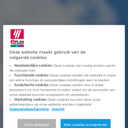
Deze website maakt gebruik van de
volgende cookies:
Noodzakelijke cookies:
Deze cookies zijn nodig anders werkt
de website niet
Functionele cookies:
Deze cookies stellen de website in staat
om extra functies en persoonlijke instellingen aan te bieden
Analytische cookies:
Deze cookies stellen ons in staat
bezoekers en hun herkomst te tellen zodat we de prestatie van
onze website kunnen analyseren en verbeteren
Marketing cookies:
Deze cookies kunnen door onze
adverteerders op onze website worden ingesteld
Gegevensbescherming
Imprint
Alles afwijzen
Alle cookies accepteren