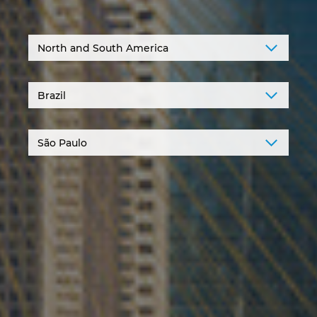
Denmark
Finland
France
Germany
Greece
Hungary
India
Indonesia
Ireland