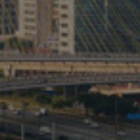
Israel
Italy
Japan
Lithuania
Luxembourg
Malaysia
Mexico
Netherlands
New Zealand