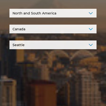
Denmark
Finland
France
Germany
Greece
Hungary
India
Indonesia
Ireland