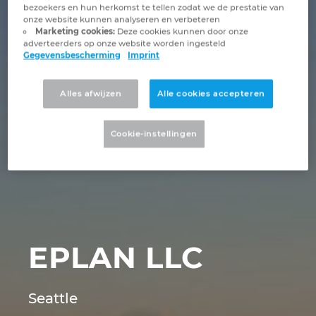
Brunei
bezoekers en hun herkomst te tellen zodat we de prestatie van
onze website kunnen analyseren en verbeteren
Gebouwautomatisering
Configuratie
EPLAN integraties voor ERP, PDM en PLM
Downloads
Marketing cookies:
Deze cookies kunnen door onze
Bulgaria
adverteerders op onze website worden ingesteld
Gegevensbescherming
Imprint
Klantverhalen
EPLAN Data Portal
Klantverhalen
Canada
Alles afwijzen
Alle cookies accepteren
EPLAN Education voor docenten
Locaties
Chile
EPLAN Education voor studenten
Contact
Cookie-instellingen
China
EPLAN Collaboration Apps
Trust Center
China Taiwan
FAQ
Colombia
EPLAN LLC
Croatia
Czech Republic
Seattle