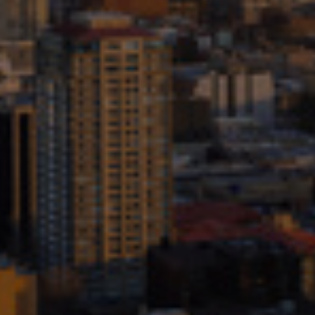
Israel
Italy
Japan
Lithuania
Luxembourg
Malaysia
Mexico
Netherlands
New Zealand