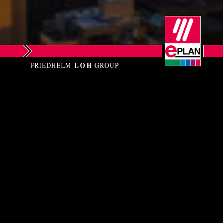
Norway
Peru
Philippines
Poland
EPLAN LLC
Portugal
Seattle
Romania
Phone: +1-206-512-4323
Serbia
Email:
info@eplanusa.com
Web:
www.eplanusa.com
Singapore